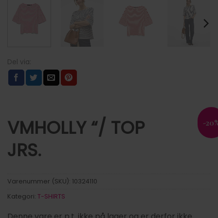
VMHOLLY “/ TOP
-20
JRS.
Varenummer (SKU):
10324110
Kategori:
T-SHIRTS
Denne vare er p.t. ikke på lager og er derfor ikke