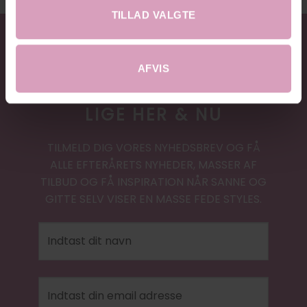
TILLAD VALGTE
AFVIS
20% RABAT
LIGE HER & NU
TILMELD DIG VORES NYHEDSBREV OG FÅ
ALLE EFTERÅRETS NYHEDER, MASSER AF
TILBUD OG FÅ INSPIRATION NÅR SANNE OG
GITTE SELV VISER EN MASSE FEDE STYLES.