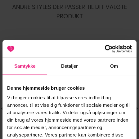
ANDRE STYLES DER PASSER TIL DIT VALGTE
PRODUKT
-57%
-20%
Tilføj til
Tilføj til
Samtykke
Detaljer
Om
ønskeliste
ønskeliste
Denne hjemmeside bruger cookies
Vi bruger cookies til at tilpasse vores indhold og
annoncer, til at vise dig funktioner til sociale medier og til
at analysere vores trafik. Vi deler også oplysninger om
din brug af vores hjemmeside med vores partnere inden
for sociale medier, annonceringspartnere og
analysepartnere. Vores partnere kan kombinere disse