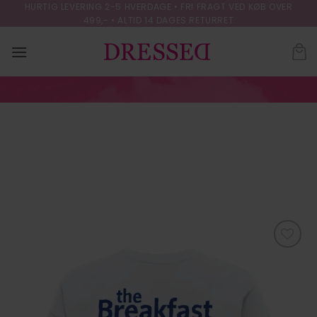
Skip
HURTIG LEVERING 2-5 HVERDAGE • FRI FRAGT VED KØB OVER
499,- • ALTID 14 DAGES RETURRET
to
content
ONLVIVVI LIFE S/S
LOVELY TOP JRS
FORSIDE
/
T-SHIRTS
Tilføj til
ønskeliste