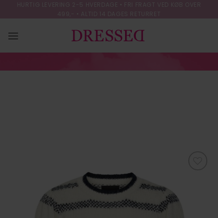
Skip
HURTIG LEVERING 2-5 HVERDAGE • FRI FRAGT VED KØB OVER
499,- • ALTID 14 DAGES RETURRET
to
content
PCJADINE LS O-
NECK KNIT BC
FORSIDE
/
STRIK & CARDIGANS
Tilføj til
ønskeliste