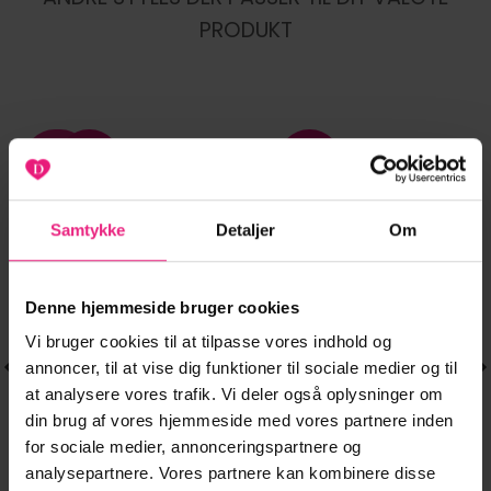
PRODUKT
NYHED
-20%
-35%
Tilføj til
Tilføj til
ønskeliste
ønskeliste
Samtykke
Detaljer
Om
Denne hjemmeside bruger cookies
Vi bruger cookies til at tilpasse vores indhold og
annoncer, til at vise dig funktioner til sociale medier og til
at analysere vores trafik. Vi deler også oplysninger om
din brug af vores hjemmeside med vores partnere inden
for sociale medier, annonceringspartnere og
STRIK & CARDIGANS
POLO
Dette
Dette
PCSALLY LS KNIT
JDYTIKKA S/S
299,95
kr.
229,95
kr.
vare
vare
analysepartnere. Vores partnere kan kombinere disse
Den
D
150,00
kr.
CHECK
POLO PULLOVER