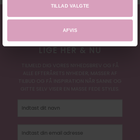
TILLAD VALGTE
AFVIS
20% RABAT
LIGE HER & NU
TILMELD DIG VORES NYHEDSBREV OG FÅ
ALLE EFTERÅRETS NYHEDER, MASSER AF
TILBUD OG FÅ INSPIRATION NÅR SANNE OG
GITTE SELV VISER EN MASSE FEDE STYLES.