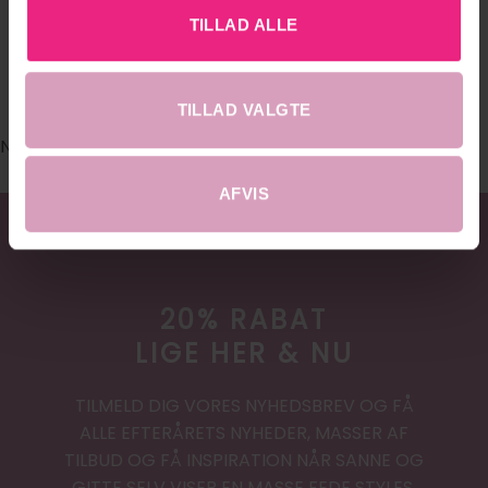
TILLAD ALLE
@DRESSEDHOBRO - HASHTAG: #DRESSED.DK
#DRESSEDHOBRO
TILLAD VALGTE
No images found.
AFVIS
20% RABAT
LIGE HER & NU
TILMELD DIG VORES NYHEDSBREV OG FÅ
ALLE EFTERÅRETS NYHEDER, MASSER AF
TILBUD OG FÅ INSPIRATION NÅR SANNE OG
GITTE SELV VISER EN MASSE FEDE STYLES.