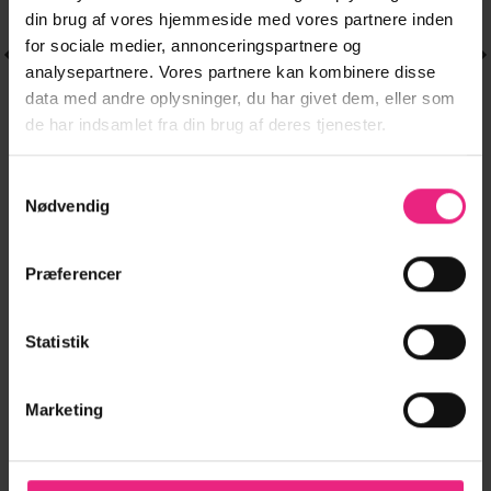
din brug af vores hjemmeside med vores partnere inden
for sociale medier, annonceringspartnere og
analysepartnere. Vores partnere kan kombinere disse
data med andre oplysninger, du har givet dem, eller som
de har indsamlet fra din brug af deres tjenester.
Samtykkevalg
SKJORTER & BLUSER
SKJORTER & BLUSER
Dette
Dette
Nødvendig
PCDORTHEA LS
PCSILLY SS PUFF
249,95
kr.
299,95
kr.
vare
vare
CHUNKY KNIT
EMB KNIT
har
har
199,96
kr.
239,96
kr.
NOOS BC.
CARDIGAN BC
flere
flere
Præferencer
varianter.
varianter.
Mulighederne
Mulighederne
LÆG I KURV
LÆG I KURV
kan
kan
Statistik
vælges
vælges
på
på
varesiden
varesiden
Marketing
FØLG OS PÅ INSTAGRAM