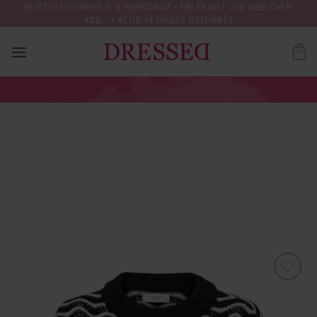
Skip
HURTIG LEVERING 2-5 HVERDAGE • FRI FRAGT VED KØB OVER
499,- • ALTID 14 DAGES RETURRET
to
content
JDYRITA L/S SHORT
STRUC PULL KNT
NOOS
FORSIDE
/
STRIK & CARDIGANS
Tilføj til
ønskeliste