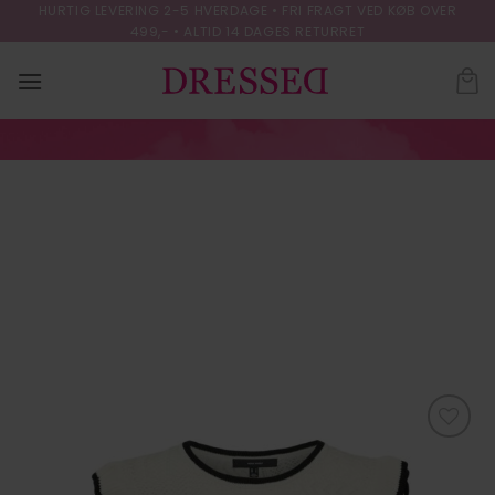
Skip
HURTIG LEVERING 2-5 HVERDAGE • FRI FRAGT VED KØB OVER
499,- • ALTID 14 DAGES RETURRET
to
content
VMMADELYN LS O-
NECK SHORT
PULLOVER
FORSIDE
/
STRIK & CARDIGANS
Tilføj til
ønskeliste