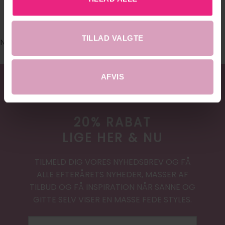
#DRESSEDHOBRO
TILLAD VALGTE
No images found.
AFVIS
20% RABAT
LIGE HER & NU
TILMELD DIG VORES NYHEDSBREV OG FÅ
ALLE EFTERÅRETS NYHEDER, MASSER AF
TILBUD OG FÅ INSPIRATION NÅR SANNE OG
GITTE SELV VISER EN MASSE FEDE STYLES.