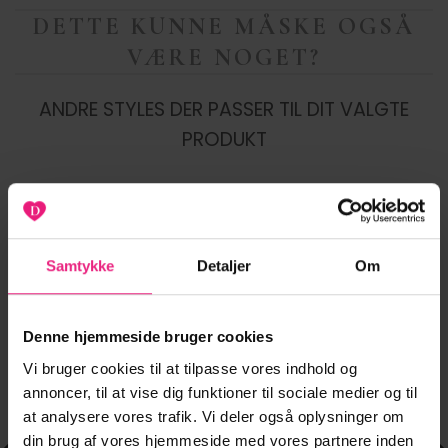
DETTE KUNNE MÅSKE OGSÅ
VÆRE NOGET?
ANDRE STYLES DER PASSER TIL DIT VALGTE
PRODUKT
NYHED
-35%
-20%
Samtykke
Detaljer
Om
Tilføj til
Tilføj til
ønskeliste
ønskeliste
Denne hjemmeside bruger cookies
Vi bruger cookies til at tilpasse vores indhold og
annoncer, til at vise dig funktioner til sociale medier og til
at analysere vores trafik. Vi deler også oplysninger om
din brug af vores hjemmeside med vores partnere inden