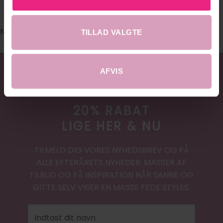
#DRESSEDHOBRO
No images found.
TILLAD VALGTE
AFVIS
20% RABAT
LIGE HER & NU
TILMELD DIG VORES NYHEDSBREV OG FÅ
ALLE EFTERÅRETS NYHEDER, MASSER AF
TILBUD OG FÅ INSPIRATION NÅR SANNE OG
GITTE SELV VISER EN MASSE FEDE STYLES.