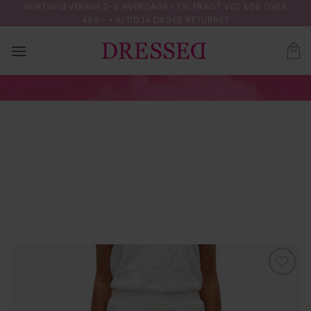
Skip
HURTIG LEVERING 2-5 HVERDAGE • FRI FRAGT VED KØB OVER
499,- • ALTID 14 DAGES RETURRET
to
content
VMHONEY LACE
NW LOOSE PANTS
WVN GA
FORSIDE
/
BUKSER
Tilføj til
ønskeliste