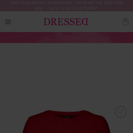
Skip
HURTIG LEVERING 2-5 HVERDAGE • FRI FRAGT VED KØB OVER
499,- • ALTID 14 DAGES RETURRET
to
content
VMAWSOME 2/4 O-
NECK PULLOVER
BOO
FORSIDE
/
STRIK & CARDIGANS
Tilføj til
ønskeliste