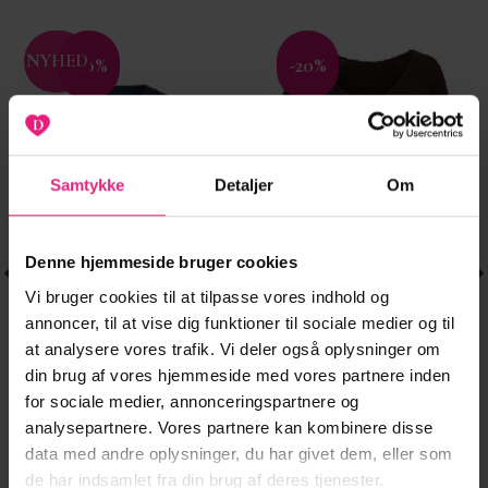
NYHED
-20%
-20%
Tilføj til
Tilføj til
ønskeliste
ønskeliste
Samtykke
Detaljer
Om
Denne hjemmeside bruger cookies
Vi bruger cookies til at tilpasse vores indhold og
annoncer, til at vise dig funktioner til sociale medier og til
STRIK & CARDIGANS
Dette
at analysere vores trafik. Vi deler også oplysninger om
PCSALLY SS KNIT
249,95
kr.
vare
din brug af vores hjemmeside med vores partnere inden
en
CHECK
e
ktuelle
har
199,96
kr.
for sociale medier, annonceringspartnere og
CARDIGAN BC.
ris
flere
STRIK & CARDIGANS
Dette
r:
analysepartnere. Vores partnere kan kombinere disse
JDYDINEA L/S
00,00 kr..
259,95
kr.
varianter.
vare
data med andre oplysninger, du har givet dem, eller som
REVERSIBLE
Mulighederne
har
207,96
kr.
LÆG I KURV
PULLOV. KNT
de har indsamlet fra din brug af deres tjenester.
kan
flere