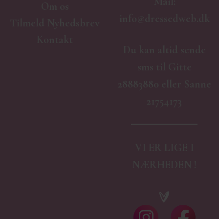
Mail:
Om os
info@dressedweb.dk
Tilmeld Nyhedsbrev
Kontakt
Du kan altid sende
sms til Gitte
28883880 eller Sanne
21754173
VI ER LIGE I
NÆRHEDEN !