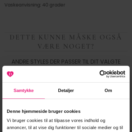
Vaskeanvisning: 40 grader
DETTE KUNNE MÅSKE OGSÅ
VÆRE NOGET?
ANDRE STYLES DER PASSER TIL DIT VALGTE
PRODUKT
Samtykke
Detaljer
Om
NYHED
-20%
-20%
Denne hjemmeside bruger cookies
Tilføj til
Tilføj til
ønskeliste
ønskeliste
Vi bruger cookies til at tilpasse vores indhold og
annoncer, til at vise dig funktioner til sociale medier og til