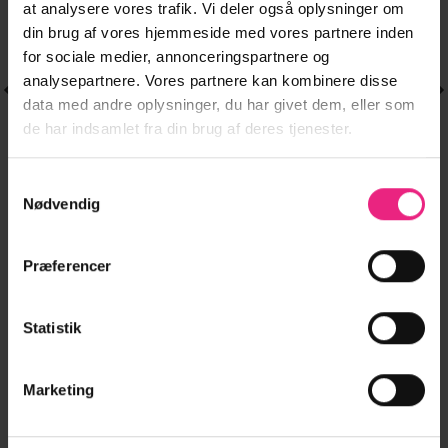
at analysere vores trafik. Vi deler også oplysninger om
din brug af vores hjemmeside med vores partnere inden
for sociale medier, annonceringspartnere og
analysepartnere. Vores partnere kan kombinere disse
data med andre oplysninger, du har givet dem, eller som
de har indsamlet fra din brug af deres tjenester.
Samtykkevalg
Nødvendig
T-SHIRTS
SKJORTER & BLUSER
Dette
Dette
VMVILLA 2/4 O-
JDYIDA S/S
279,95
kr.
179,95
kr.
vare
vare
en
NECK OVERSIZED
ASSYMETRIC TOP
Præferencer
ge
ktuelle
har
har
223,96
kr.
143,96
kr.
TOP JRS
JRS
ris
flere
flere
r:
0,00 kr..
varianter.
varianter.
LÆG I KURV
LÆG I KURV
Statistik
Mulighederne
Mulighederne
kan
kan
vælges
vælges
Marketing
på
på
varesiden
varesiden