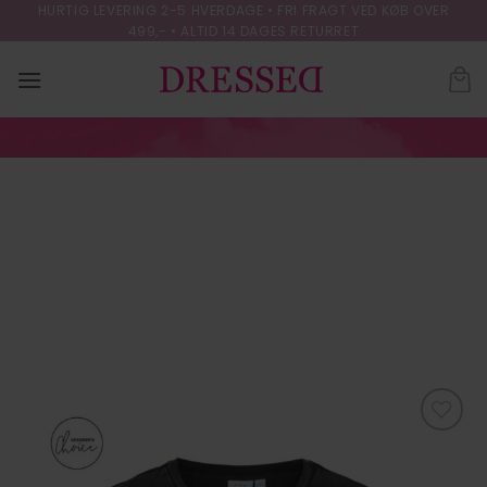
Skip
HURTIG LEVERING 2-5 HVERDAGE • FRI FRAGT VED KØB OVER
499,- • ALTID 14 DAGES RETURRET
to
content
VISYBIL MUSE S/S
GLITTER T-
SHIRT/SU
FORSIDE
/
T-SHIRTS
Tilføj til
ønskeliste