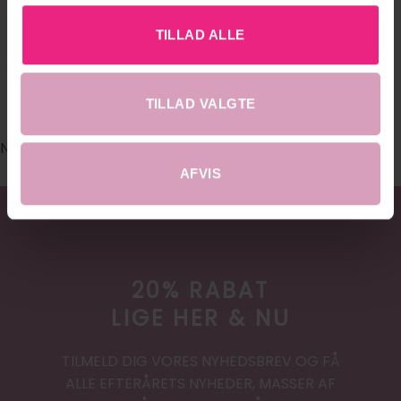
FØLG OS PÅ INSTAGRAM
TILLAD ALLE
@DRESSEDHOBRO - HASHTAG: #DRESSED.DK
#DRESSEDHOBRO
TILLAD VALGTE
No images found.
AFVIS
20% RABAT
LIGE HER & NU
TILMELD DIG VORES NYHEDSBREV OG FÅ
ALLE EFTERÅRETS NYHEDER, MASSER AF