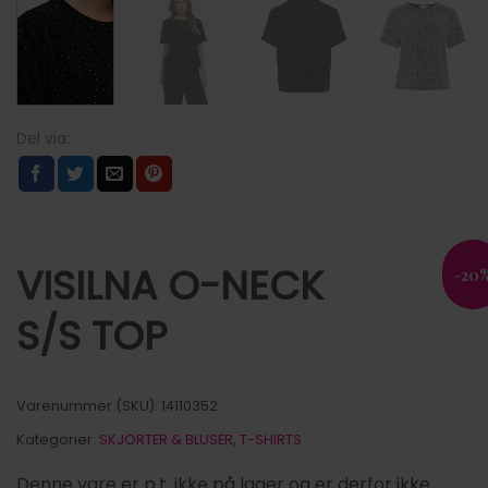
VISILNA O-NECK
-20
S/S TOP
Varenummer (SKU):
14110352
Kategorier:
SKJORTER & BLUSER
,
T-SHIRTS
Denne vare er p.t. ikke på lager og er derfor ikke