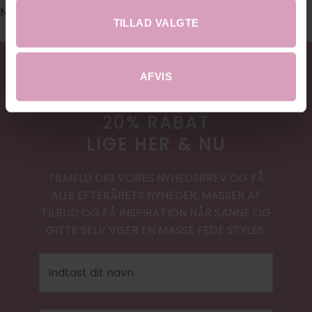
No images found.
TILLAD VALGTE
AFVIS
20% RABAT
LIGE HER & NU
TILMELD DIG VORES NYHEDSBREV OG FÅ
ALLE EFTERÅRETS NYHEDER, MASSER AF
TILBUD OG FÅ INSPIRATION NÅR SANNE OG
GITTE SELV VISER EN MASSE FEDE STYLES.