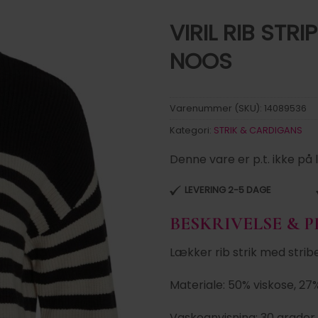
VIRIL RIB STRI
NOOS
Tilføj til
ønskeliste
Varenummer (SKU):
14089536
Kategori:
STRIK & CARDIGANS
Denne vare er p.t. ikke på 
LEVERING 2-5 DAGE
BESKRIVELSE & 
Lækker rib strik med strib
Materiale: 50% viskose, 27
Vaskeanvisning: 30 grader