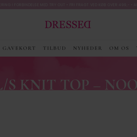
ING I FORBINDELSE MED TRY OUT • FRI FRAGT VED KØB OVER 499,- • A
GAVEKORT
TILBUD
NYHEDER
OM OS
L/S KNIT TOP – NO