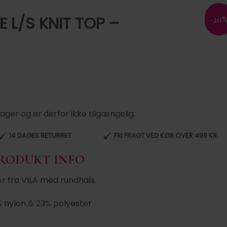
PE L/S KNIT TOP –
-20
lager og er derfor ikke tilgængelig.
14 DAGES RETURRET
FRI FRAGT VED KØB OVER 499 KR.
PRODUKT INFO
er fra VILA med rundhals.
% nylon & 23% polyester