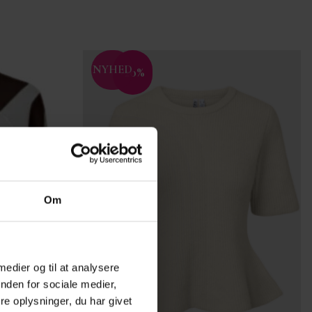
NYHED
-20%
Tilføj til
Tilføj til
ønskeliste
ønskeliste
Om
 medier og til at analysere
nden for sociale medier,
e oplysninger, du har givet