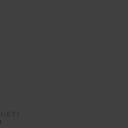
GET?
T