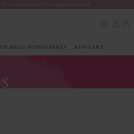
LTID 14 DAGES RETURRET •
HANDELSBETINGELSER
TILMELD NYHEDSBREV
KONTAKT
OS