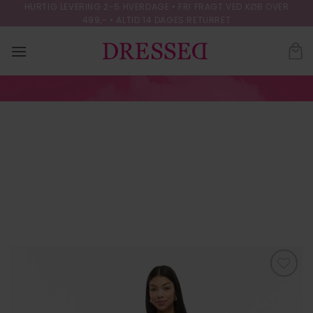
Skip
HURTIG LEVERING 2-5 HVERDAGE • FRI FRAGT VED KØB OVER
499,- • ALTID 14 DAGES RETURRET
to
content
VIELLETTE HW
LONG SKIRT –
NOOS.
FORSIDE
/
NEDERDELE
Tilføj til
ønskeliste