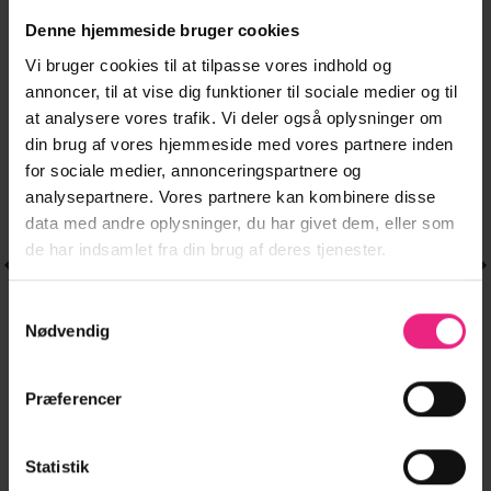
Denne hjemmeside bruger cookies
Vi bruger cookies til at tilpasse vores indhold og
-50%
-64%
annoncer, til at vise dig funktioner til sociale medier og til
Tilføj til
Tilføj til
ønskeliste
ønskeliste
at analysere vores trafik. Vi deler også oplysninger om
din brug af vores hjemmeside med vores partnere inden
for sociale medier, annonceringspartnere og
analysepartnere. Vores partnere kan kombinere disse
data med andre oplysninger, du har givet dem, eller som
de har indsamlet fra din brug af deres tjenester.
Samtykkevalg
Nødvendig
Præferencer
NEDERDELE
NEDERDELE
Dette
Dette
JXSTINE LACE
PCBONNIE MW
299,95
kr.
279,95
kr.
vare
vare
en
Den
Den
Den
D
150,00
kr.
100,00
kr.
LONG SKIRT JRS
ANKLE SKIRT JRS
e
ktuelle
har
oprindelige
aktuelle
har
oprindelig
a
Statistik
CPHFW
ris
pris
pris
pris
p
flere
flere