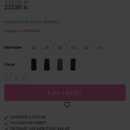
279,95
kr.
223,96
kr.
Varenummer (SKU):
14084182
Kategori:
NEDERDELE
34
36
38
40
42
44
Størrelse
Farve
VIELLETTE HW LONG SKIRT - NOOS. antal
LÆG I KURV
LEVERING 2-5 DAGE
14 DAGES RETURRET
FRI FRAGT VED KØB OVER 499 KR.