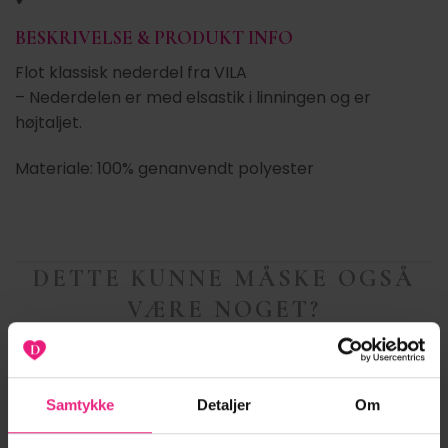
BESKRIVELSE & PRODUKT INFO
Flot klassisk nederdel fra VILA
– Nederdelen er med elsastik i linningen og er
højtaljet.
Materiale: 100% genanvendt polyester
DETTE KUNNE MÅSKE OGSÅ
VÆRE NOGET?
ANDRE STYLES DER PASSER TIL DIT VALGTE
PRODUKT
Samtykke
Detaljer
Om