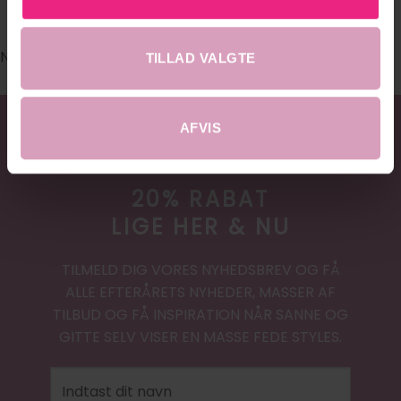
#DRESSEDHOBRO
No images found.
TILLAD VALGTE
AFVIS
20% RABAT
LIGE HER & NU
TILMELD DIG VORES NYHEDSBREV OG FÅ
ALLE EFTERÅRETS NYHEDER, MASSER AF
TILBUD OG FÅ INSPIRATION NÅR SANNE OG
GITTE SELV VISER EN MASSE FEDE STYLES.