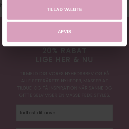
No images found.
TILLAD VALGTE
AFVIS
20% RABAT
LIGE HER & NU
TILMELD DIG VORES NYHEDSBREV OG FÅ
ALLE EFTERÅRETS NYHEDER, MASSER AF
TILBUD OG FÅ INSPIRATION NÅR SANNE OG
GITTE SELV VISER EN MASSE FEDE STYLES.