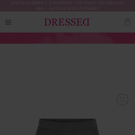
Skip
HURTIG LEVERING 2-5 HVERDAGE • FRI FRAGT VED KØB OVER
499,- • ALTID 14 DAGES RETURRET
to
content
VIADALIN HW
SHORT SKIRT
FORSIDE
/
NEDERDELE
Tilføj til
ønskeliste