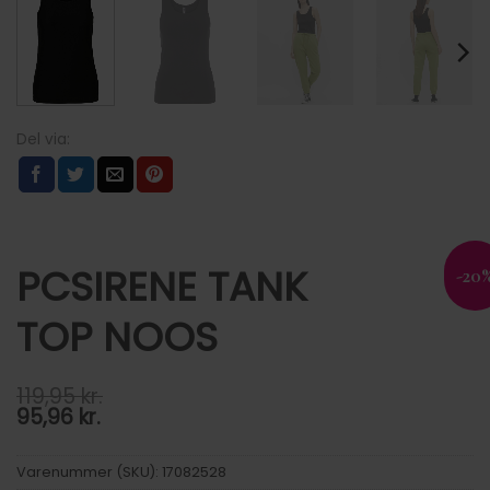
PCSIRENE TANK
-20
TOP NOOS
119,95
kr.
95,96
kr.
Varenummer (SKU):
17082528