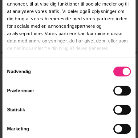
annoncer, til at vise dig funktioner til sociale medier og til
Tilføj til
Tilføj til
ønskeliste
ønskeliste
at analysere vores trafik. Vi deler også oplysninger om
din brug af vores hjemmeside med vores partnere inden
for sociale medier, annonceringspartnere og
analysepartnere. Vores partnere kan kombinere disse
data med andre oplysninger, du har givet dem, eller som
de har indsamlet fra din brug af deres tjenester.
Samtykkevalg
Nødvendig
SKJORTER & BLUSER
Dette
PCMAY SS
179,95
kr.
vare
EMBROIDERY TEE
Præferencer
har
143,96
kr.
TOPPE
JRS BC.
Dette
flere
VMSAY ADALYN
229,95
kr.
vare
en
varianter.
SL TOP JRS EXP.
e
ktuelle
har
183,96
kr.
LÆG I KURV
Statistik
Mulighederne
ris
flere
r:
kan
00,00 kr..
varianter.
vælges
LÆG I KURV
Mulighederne
Marketing
på
kan
varesiden