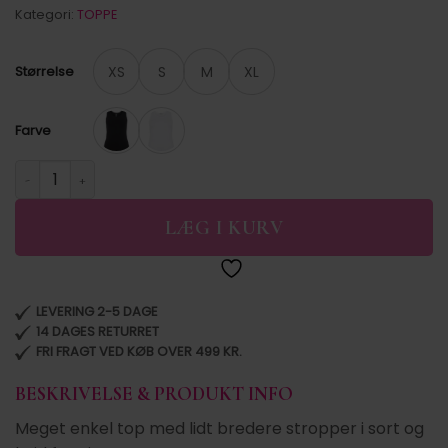
Kategori:
TOPPE
XS
S
M
XL
Størrelse
Farve
PCSIRENE TANK TOP NOOS antal
LÆG I KURV
LEVERING 2-5 DAGE
14 DAGES RETURRET
FRI FRAGT VED KØB OVER 499 KR.
BESKRIVELSE & PRODUKT INFO
Meget enkel top med lidt bredere stropper i sort og