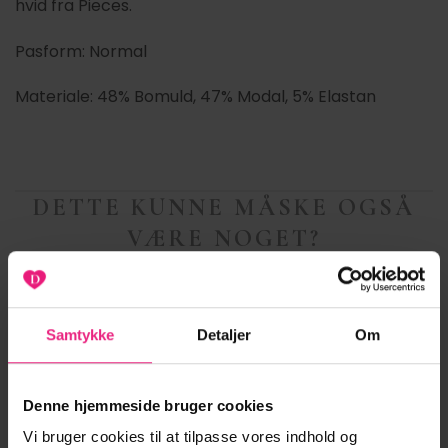
hvid fra Pieces.
Pasform: Normal
Materiale: 48% Bomuld, 47% Modal, 5% Elastan
DETTE KUNNE MÅSKE OGSÅ
VÆRE NOGET?
ANDRE STYLES DER PASSER TIL DIT VALGTE
PRODUKT
Samtykke
Detaljer
Om
Denne hjemmeside bruger cookies
Vi bruger cookies til at tilpasse vores indhold og
-20%
-20%