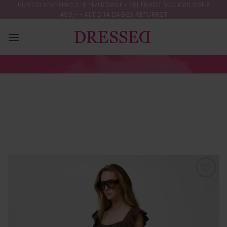
Skip
HURTIG LEVERING 2-5 HVERDAGE • FRI FRAGT VED KØB OVER
499,- • ALTID 14 DAGES RETURRET
to
content
PCPIA MW SHORTS
WVN NOOS.
FORSIDE
/
SHORTS
Tilføj til
ønskeliste