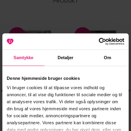
PRODUKT
-20%
-33%
Tilføj til
Tilføj til
ønskeliste
ønskeliste
Samtykke
Detaljer
Om
Denne hjemmeside bruger cookies
Vi bruger cookies til at tilpasse vores indhold og
annoncer, til at vise dig funktioner til sociale medier og til
at analysere vores trafik. Vi deler også oplysninger om
din brug af vores hjemmeside med vores partnere inden
for sociale medier, annonceringspartnere og
analysepartnere. Vores partnere kan kombinere disse
SHORTS
SHORTS
Dette
Dette
data med andre oplysninger, du har givet dem, eller som