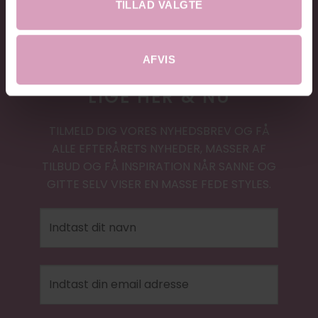
TILLAD VALGTE
AFVIS
20% RABAT
LIGE HER & NU
TILMELD DIG VORES NYHEDSBREV OG FÅ
ALLE EFTERÅRETS NYHEDER, MASSER AF
TILBUD OG FÅ INSPIRATION NÅR SANNE OG
GITTE SELV VISER EN MASSE FEDE STYLES.