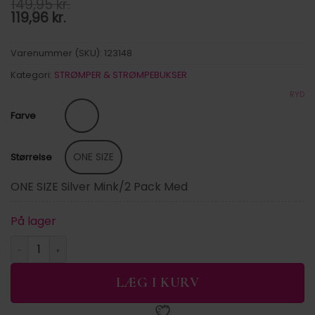
149,95
kr.
119,96
kr.
Varenummer (SKU):
123148
Kategori:
STRØMPER & STRØMPEBUKSER
RYD
Farve
ONE SIZE
Størrelse
ONE SIZE Silver Mink/2 Pack Med
På lager
PCNONNA XMAS SOCKS 2 PACK FP BC antal
LÆG I KURV