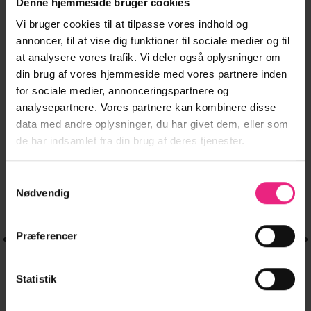
Denne hjemmeside bruger cookies
ANDRE STYLES DER PASSER TIL DIT VALGTE
Vi bruger cookies til at tilpasse vores indhold og
PRODUKT
annoncer, til at vise dig funktioner til sociale medier og til
at analysere vores trafik. Vi deler også oplysninger om
din brug af vores hjemmeside med vores partnere inden
for sociale medier, annonceringspartnere og
analysepartnere. Vores partnere kan kombinere disse
-20%
-20%
data med andre oplysninger, du har givet dem, eller som
Tilføj til
Tilføj til
de har indsamlet fra din brug af deres tjenester.
ønskeliste
ønskeliste
Samtykkevalg
Nødvendig
Præferencer
Statistik
STRØMPER & STRØMPEBUKSER
Dette
VMCONTROL
99,95
kr.