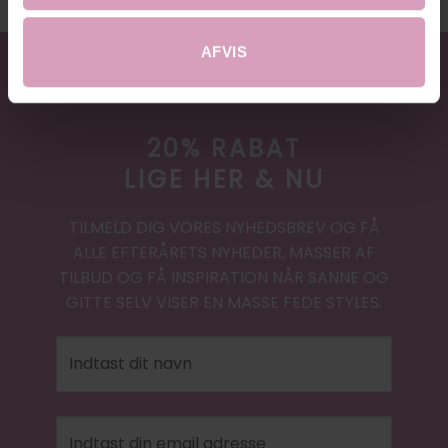
AFVIS
20% RABAT
LIGE HER & NU
TILMELD DIG VORES NYHEDSBREV OG FÅ
ALLE EFTERÅRETS NYHEDER, MASSER AF
TILBUD OG FÅ INSPIRATION NÅR SANNE OG
GITTE SELV VISER EN MASSE FEDE STYLES.