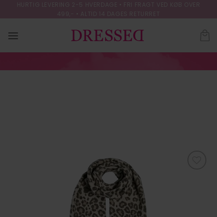
Skip
HURTIG LEVERING 2-5 HVERDAGE • FRI FRAGT VED KØB OVER
499,- • ALTID 14 DAGES RETURRET
to
content
PCJIRA SCARF
NOOS BC.
FORSIDE
/
VANTER - HUER - TØRKLÆDER
Tilføj til
ønskeliste