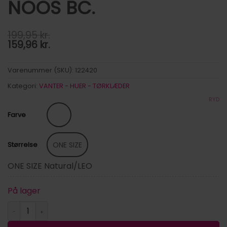
NOOS BC.
199,95
kr.
159,96
kr.
Varenummer (SKU):
122420
Kategori:
VANTER - HUER - TØRKLÆDER
RYD
Farve
ONE SIZE
Størrelse
ONE SIZE Natural/LEO
På lager
PCJIRA SCARF NOOS BC. antal