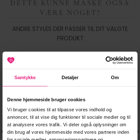
DETTE KUNNE MÅSKE OGSÅ
VÆRE NOGET?
ANDRE STYLES DER PASSER TIL DIT VALGTE
PRODUKT
NYHED
-35%
-20%
Samtykke
Detaljer
Om
Tilføj til
Tilføj til
ønskeliste
ønskeliste
Denne hjemmeside bruger cookies
Vi bruger cookies til at tilpasse vores indhold og
annoncer, til at vise dig funktioner til sociale medier og til
at analysere vores trafik. Vi deler også oplysninger om
din brug af vores hjemmeside med vores partnere inden
for sociale medier, annonceringspartnere og