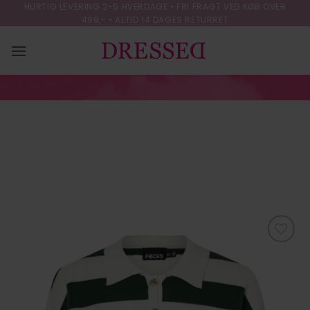
Skip
HURTIG LEVERING 2-5 HVERDAGE • FRI FRAGT VED KØB OVER
499,- • ALTID 14 DAGES RETURRET
to
content
PCJASSY LS SHORT
POLO KNIT D2D FSY
FORSIDE
/
STRIK & CARDIGANS
Tilføj til
ønskeliste