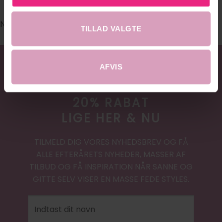
No images found.
TILLAD VALGTE
AFVIS
20% RABAT
LIGE HER & NU
TILMELD DIG VORES NYHEDSBREV OG FÅ
ALLE EFTERÅRETS NYHEDER, MASSER AF
TILBUD OG FÅ INSPIRATION NÅR SANNE OG
GITTE SELV VISER EN MASSE FEDE STYLES.