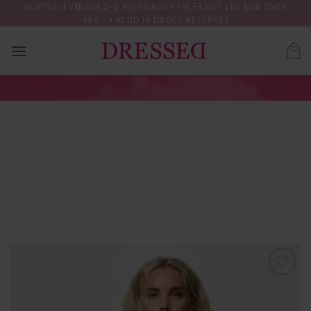
Skip
HURTIG LEVERING 2-5 HVERDAGE • FRI FRAGT VED KØB OVER
499,- • ALTID 14 DAGES RETURRET
to
content
PCBOSELLA LS
LOOSE BLAZER
NOOS BC
FORSIDE
/
OVERTØJ