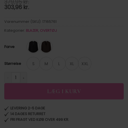
379,95
kr.
303,96
kr.
Varenummer (SKU):
17165761
Kategorier:
BLAZER
,
OVERTØJ
Farve
S
M
L
XL
XXL
Størrelse
PCBOSELLA LS LOOSE BLAZER NOOS BC antal
LÆG I KURV
LEVERING 2-5 DAGE
14 DAGES RETURRET
FRI FRAGT VED KØB OVER 499 KR.