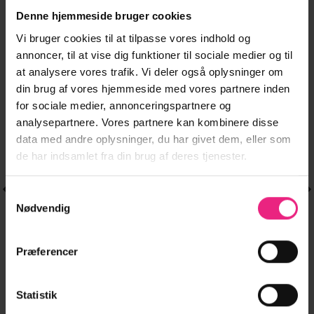
Denne hjemmeside bruger cookies
Vi bruger cookies til at tilpasse vores indhold og
annoncer, til at vise dig funktioner til sociale medier og til
NYHED
-20%
-20%
at analysere vores trafik. Vi deler også oplysninger om
din brug af vores hjemmeside med vores partnere inden
for sociale medier, annonceringspartnere og
analysepartnere. Vores partnere kan kombinere disse
data med andre oplysninger, du har givet dem, eller som
de har indsamlet fra din brug af deres tjenester.
Samtykkevalg
Nødvendig
JAKKER
Dette
Præferencer
VITATE L/S QUILT
379,95
kr.
vare
JACKET – NOOS.
har
303,96
kr.
JAKKER
Dette
flere
JDYTELLA L/S
379,95
kr.
Statistik
vare
en
varianter.
TEDDY JACKET
ktuelle
har
303,96
kr.
LÆG I KURV