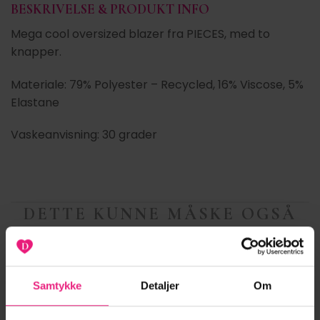
BESKRIVELSE & PRODUKT INFO
Mega cool oversized blazer fra PIECES, med to
knapper.
Materiale: 79% Polyester – Recycled, 16% Viscose, 5%
Elastane
Vaskeanvisning: 30 grader
DETTE KUNNE MÅSKE OGSÅ
VÆRE NOGET?
ANDRE STYLES DER PASSER TIL DIT VALGTE
Samtykke
Detaljer
Om
PRODUKT