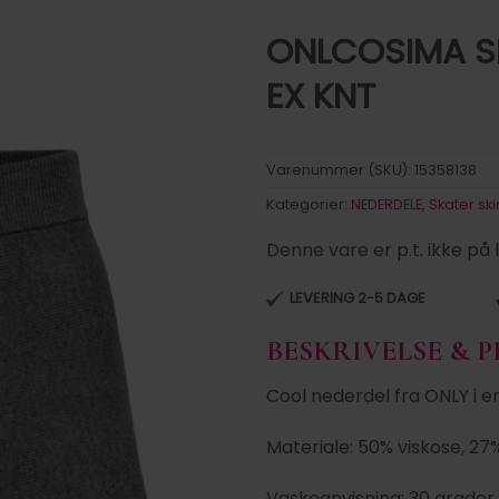
ONLCOSIMA S
EX KNT
Tilføj til
ønskeliste
Varenummer (SKU):
15358138
Kategorier:
NEDERDELE
,
Skater ski
Denne vare er p.t. ikke på 
LEVERING 2-5 DAGE
BESKRIVELSE & 
Cool nederdel fra ONLY i en 
Materiale: 50% viskose, 27
Vaskeanvisning: 30 grader