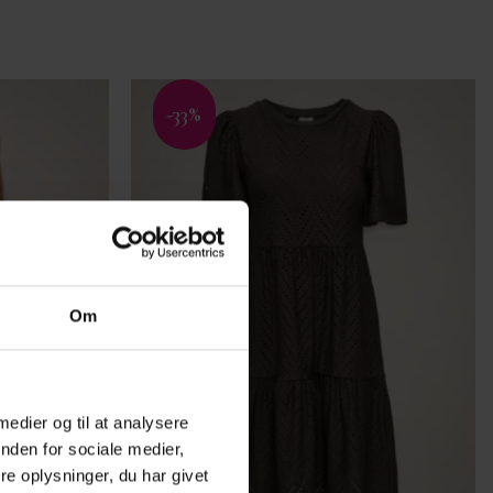
-33%
Tilføj til
Tilføj til
ønskeliste
ønskeliste
Om
 medier og til at analysere
nden for sociale medier,
e oplysninger, du har givet