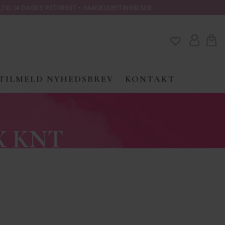
LTID 14 DAGES RETURRET •
HANDELSBETINGELSER
TILMELD NYHEDSBREV
KONTAKT
X KNT