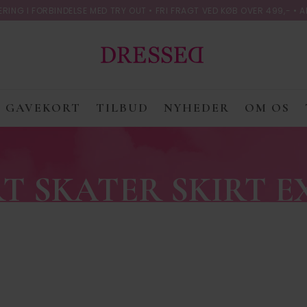
ING I FORBINDELSE MED TRY OUT • FRI FRAGT VED KØB OVER 499,- • A
GAVEKORT
TILBUD
NYHEDER
OM OS
T SKATER SKIRT E