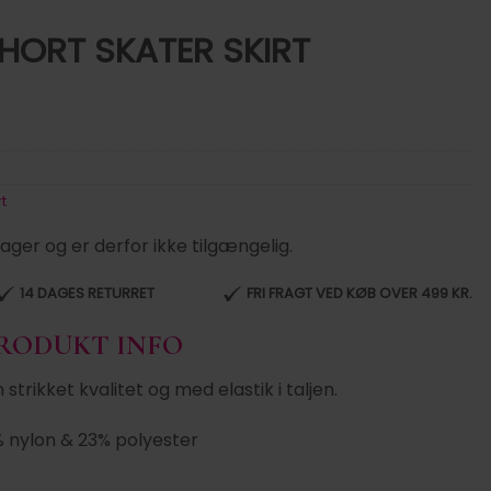
HORT SKATER SKIRT
rt
lager og er derfor ikke tilgængelig.
14 DAGES RETURRET
FRI FRAGT VED KØB OVER 499 KR.
PRODUKT INFO
strikket kvalitet og med elastik i taljen.
% nylon & 23% polyester