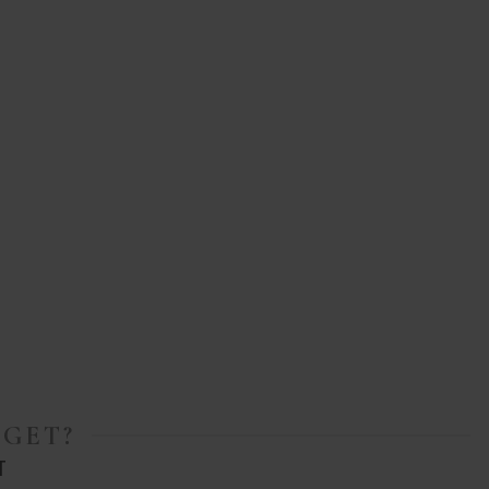
GET?
T