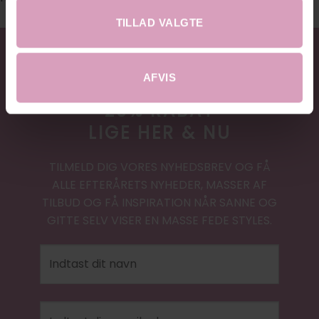
TILLAD VALGTE
AFVIS
20% RABAT
LIGE HER & NU
TILMELD DIG VORES NYHEDSBREV OG FÅ
ALLE EFTERÅRETS NYHEDER, MASSER AF
TILBUD OG FÅ INSPIRATION NÅR SANNE OG
GITTE SELV VISER EN MASSE FEDE STYLES.