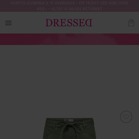
Skip
HURTIG LEVERING 2-5 HVERDAGE • FRI FRAGT VED KØB OVER
499,- • ALTID 14 DAGES RETURRET
to
content
JDYMAEVE MW
STRAIGHT STRING
PANT PNT
FORSIDE
/
BUKSER
Tilføj til
ønskeliste