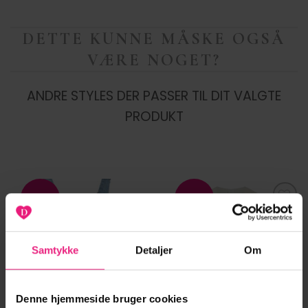
DETTE KUNNE MÅSKE OGSÅ
VÆRE NOGET?
ANDRE STYLES DER PASSER TIL DIT VALGTE
PRODUKT
-62%
-20%
Tilføj til
Tilføj til
ønskeliste
ønskeliste
Samtykke
Detaljer
Om
Denne hjemmeside bruger cookies