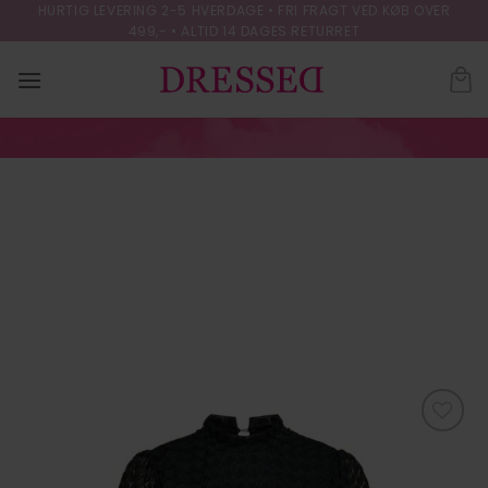
Skip
HURTIG LEVERING 2-5 HVERDAGE • FRI FRAGT VED KØB OVER
499,- • ALTID 14 DAGES RETURRET
to
content
JDYAVERY L/S
HIGHNECK LACE
DRESS JRS
FORSIDE
/
KJOLER
Tilføj til
ønskeliste