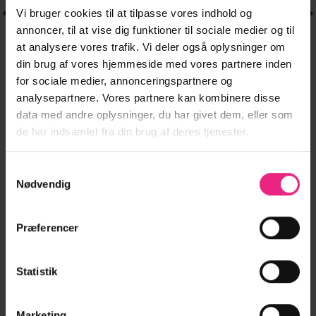
Vi bruger cookies til at tilpasse vores indhold og
annoncer, til at vise dig funktioner til sociale medier og til
at analysere vores trafik. Vi deler også oplysninger om
din brug af vores hjemmeside med vores partnere inden
for sociale medier, annonceringspartnere og
analysepartnere. Vores partnere kan kombinere disse
DENIM
KJOLER
Dette
Dette
data med andre oplysninger, du har givet dem, eller som
PCFLORA SL
VIODETTI 3/4 V-
399,95
kr.
379,95
kr.
vare
vare
en
Den
Den
de har indsamlet fra din brug af deres tjenester.
150,00
kr.
DENIM EMB
NECK MIDI
ktuelle
har
oprindelige
aktuelle
har
303,96
kr.
SPENCER DRESS.
CAFTAN/EF.
ris
pris
pris
flere
flere
r:
var:
er:
00,00 kr..
399,95 kr..
150,00 kr..
varianter.
varianter.
Samtykkevalg
LÆG I KURV
LÆG I KURV
Nødvendig
Mulighederne
Mulighederne
kan
kan
vælges
vælges
Præferencer
på
på
varesiden
varesiden
FØLG OS PÅ INSTAGRAM
Statistik
Marketing