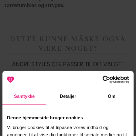
tørretumbles og stryges.
DETTE KUNNE MÅSKE OGSÅ
VÆRE NOGET?
ANDRE STYLES DER PASSER TIL DIT VALGTE
PRODUKT
Samtykke
Detaljer
Om
-20%
-50%
Denne hjemmeside bruger cookies
Tilføj til
Tilføj til
ønskeliste
ønskeliste
Vi bruger cookies til at tilpasse vores indhold og
annoncer, til at vise dig funktioner til sociale medier og til