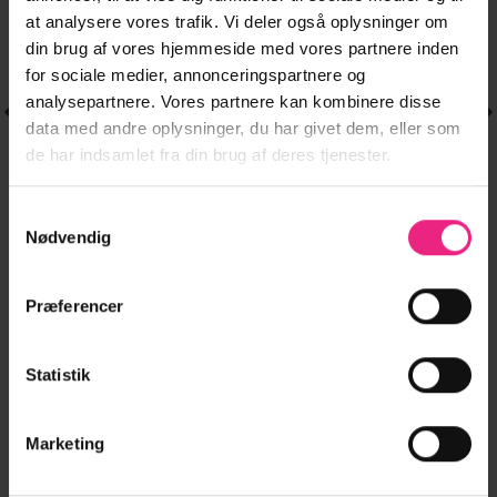
at analysere vores trafik. Vi deler også oplysninger om
din brug af vores hjemmeside med vores partnere inden
for sociale medier, annonceringspartnere og
analysepartnere. Vores partnere kan kombinere disse
data med andre oplysninger, du har givet dem, eller som
de har indsamlet fra din brug af deres tjenester.
Samtykkevalg
Nødvendig
BUKSER
BUKSER
Dette
Dette
VICLUA HW WIDE
VMTANYA MR S
299,95
kr.
299,95
kr.
vare
vare
en
Den
D
150,00
kr.
BUTTON PANTS-
PIPING JEANS
ge
ktuelle
har
har
oprindelig
a
239,96
kr.
Præferencer
NOOS
VI352 GA NOOS
ris
pris
p
flere
flere
r:
var:
e
.
5,00 kr..
299,95 kr..
1
varianter.
varianter.
Mulighederne
Mulighederne
Statistik
LÆG I KURV
LÆG I KURV
kan
kan
vælges
vælges
på
på
Marketing
varesiden
varesiden