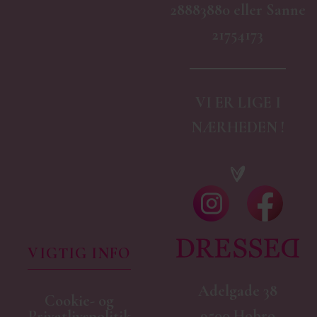
28883880 eller Sanne
21754173
VI ER LIGE I
NÆRHEDEN !
VIGTIG INFO
Adelgade 38
Cookie- og
9500 Hobro
Privatlivspolitik