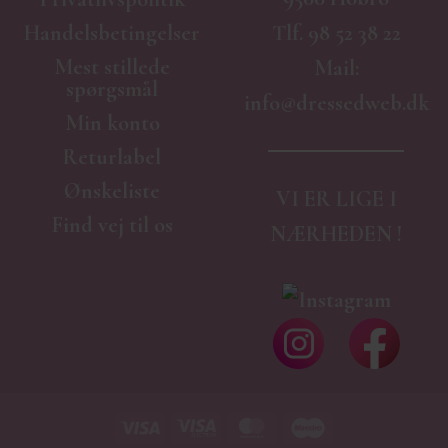
Handelsbetingelser
Tlf.
98 52 38 22
Mest stillede
Mail:
spørgsmål
info@dressedweb.dk
Min konto
Returlabel
Ønskeliste
VI ER LIGE I
Find vej til os
NÆRHEDEN !
Visa
Visa
MasterCard
Maestro