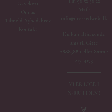
Tlf.
98 52 38 22
Gavekort
Mail:
Om os
info@dressedweb.dk
Tilmeld Nyhedsbrev
Kontakt
Du kan altid sende
sms til Gitte
28883880 eller Sanne
21754173
VI ER LIGE I
NÆRHEDEN !