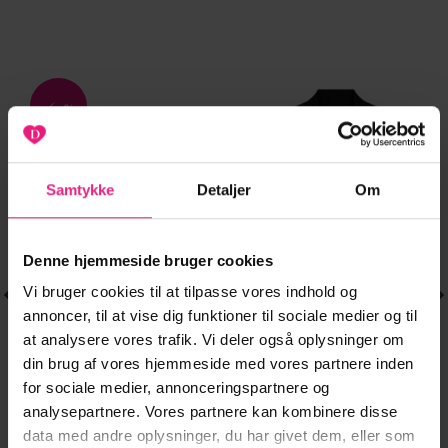
-61%
Tilføj til
Tilføj til
ønskeliste
ønskeliste
Samtykke
Detaljer
Om
Denne hjemmeside bruger cookies
Vi bruger cookies til at tilpasse vores indhold og
annoncer, til at vise dig funktioner til sociale medier og til
at analysere vores trafik. Vi deler også oplysninger om
din brug af vores hjemmeside med vores partnere inden
for sociale medier, annonceringspartnere og
analysepartnere. Vores partnere kan kombinere disse
OVERTØJ
BLAZER
Dette
Dette
data med andre oplysninger, du har givet dem, eller som
ONLPALMA LS
PCBOSSY LS
379,95
kr.
359,95
kr.
vare
vare