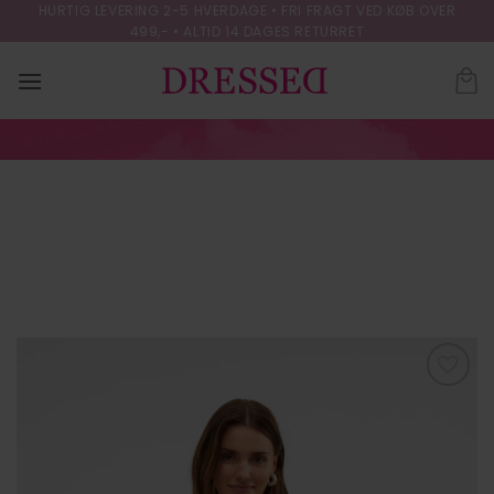
Skip
HURTIG LEVERING 2-5 HVERDAGE • FRI FRAGT VED KØB OVER
499,- • ALTID 14 DAGES RETURRET
to
content
VMINGRID JACKET
BOO
FORSIDE
/
OVERTØJ
Tilføj til
ønskeliste