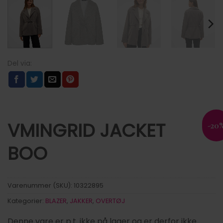
VMINGRID JACKET
-20
BOO
Varenummer (SKU):
10322895
Kategorier:
BLAZER
,
JAKKER
,
OVERTØJ
Denne vare er p.t. ikke på lager og er derfor ikke