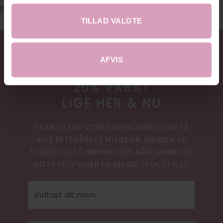
No images found.
TILLAD VALGTE
AFVIS
20% RABAT
LIGE HER & NU
TILMELD DIG VORES NYHEDSBREV OG FÅ
ALLE EFTERÅRETS NYHEDER, MASSER AF
TILBUD OG FÅ INSPIRATION NÅR SANNE OG
GITTE SELV VISER EN MASSE FEDE STYLES.