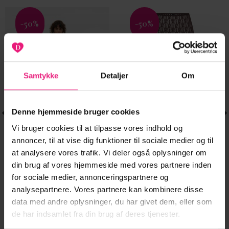
-50%
-50%
Tilføj til
Tilføj til
ønskeliste
ønskeliste
Samtykke
Detaljer
Om
Denne hjemmeside bruger cookies
Vi bruger cookies til at tilpasse vores indhold og
annoncer, til at vise dig funktioner til sociale medier og til
at analysere vores trafik. Vi deler også oplysninger om
din brug af vores hjemmeside med vores partnere inden
for sociale medier, annonceringspartnere og
KJOLER
NEDERDELE
Dette
Dette
analysepartnere. Vores partnere kan kombinere disse
VMJENNIE SS
ONLAYA LACE
299,95
kr.
199,95
kr.
vare
vare
en
Den
Den
Den
D
150,00
kr.
100,00
kr.
SHORT DENIM
LONG SKIRT JRS
data med andre oplysninger, du har givet dem, eller som
e
ktuelle
har
oprindelige
aktuelle
har
oprindelig
a
DRESS NOOS.
NOOS
ris
pris
pris
pris
p
de har indsamlet fra din brug af deres tjenester.
flere
flere
r:
var:
er:
var:
e
00,00 kr..
299,95 kr..
150,00 kr..
199,95 kr..
1
varianter.
varianter.