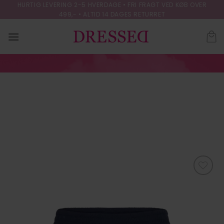
Skip
HURTIG LEVERING 2-5 HVERDAGE • FRI FRAGT VED KØB OVER
499,- • ALTID 14 DAGES RETURRET
to
content
VIMOONEY SHORT
SKIRT /KA
FORSIDE
/
NEDERDELE
Tilføj til
ønskeliste