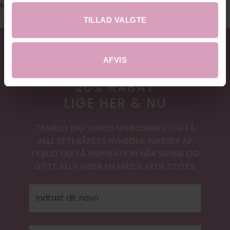
No images found.
TILLAD VALGTE
AFVIS
20% RABAT
LIGE HER & NU
TILMELD DIG VORES NYHEDSBREV OG FÅ
ALLE EFTERÅRETS NYHEDER, MASSER AF
TILBUD OG FÅ INSPIRATION NÅR SANNE OG
GITTE SELV VISER EN MASSE FEDE STYLES.