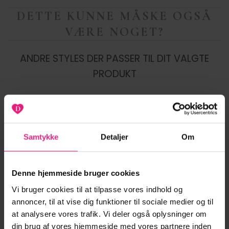
DETTE KUNNE MÅSKE OGSÅ
VÆRE NOGET?
ANDRE STYLES DER PASSER TIL DIT VALGTE
PRODUKT
-43%
-20%
Samtykke
Detaljer
Om
Tilføj til
Tilføj til
ønskeliste
ønskeliste
Denne hjemmeside bruger cookies
Vi bruger cookies til at tilpasse vores indhold og
annoncer, til at vise dig funktioner til sociale medier og til
at analysere vores trafik. Vi deler også oplysninger om
din brug af vores hjemmeside med vores partnere inden