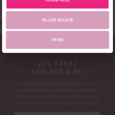
#DRESSEDHOBRO
TILLAD VALGTE
No images found.
AFVIS
20% RABAT
LIGE HER & NU
TILMELD DIG VORES NYHEDSBREV OG FÅ
ALLE EFTERÅRETS NYHEDER, MASSER AF
TILBUD OG FÅ INSPIRATION NÅR SANNE OG
GITTE SELV VISER EN MASSE FEDE STYLES.