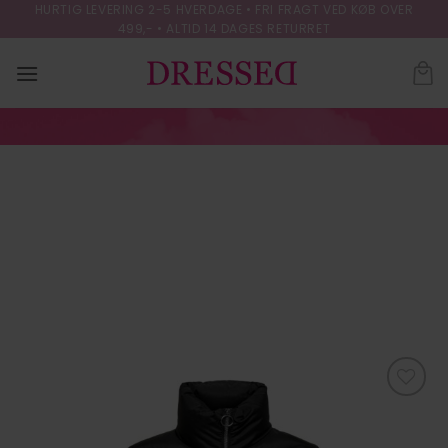
Skip
HURTIG LEVERING 2-5 HVERDAGE • FRI FRAGT VED KØB OVER
499,- • ALTID 14 DAGES RETURRET
to
content
JDYNEWFINNO
LONG PADDED
JACKET OTW NE
FORSIDE
/
OVERTØJ
Tilføj til
ønskeliste