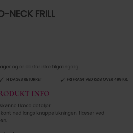
O-NECK FRILL
lager og er derfor ikke tilgængelig.
14 DAGES RETURRET
FRI FRAGT VED KØB OVER 499 KR.
PRODUKT INFO
skønne flæse detaljer.
kant ned langs knappelukningen, flæser ved
en.