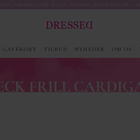
ING I FORBINDELSE MED TRY OUT • FRI FRAGT VED KØB OVER 499,- • A
GAVEKORT
TILBUD
NYHEDER
OM OS
ECK FRILL CARDIG