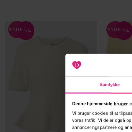
NYHED
NYHED
-20%
-20%
Tilføj til
ønskeliste
Samtykke
Denne hjemmeside bruger c
Vi bruger cookies til at tilpas
vores trafik. Vi deler også 
annonceringspartnere og anal