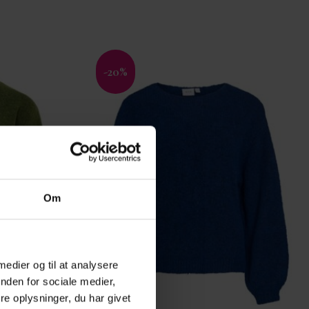
-20%
Tilføj til
Tilføj til
ønskeliste
ønskeliste
Om
 medier og til at analysere
nden for sociale medier,
e oplysninger, du har givet