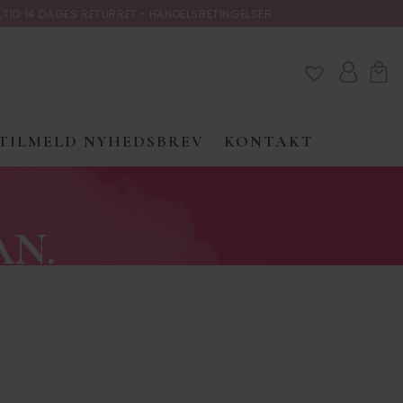
LTID 14 DAGES RETURRET •
HANDELSBETINGELSER
TILMELD NYHEDSBREV
KONTAKT
AN.