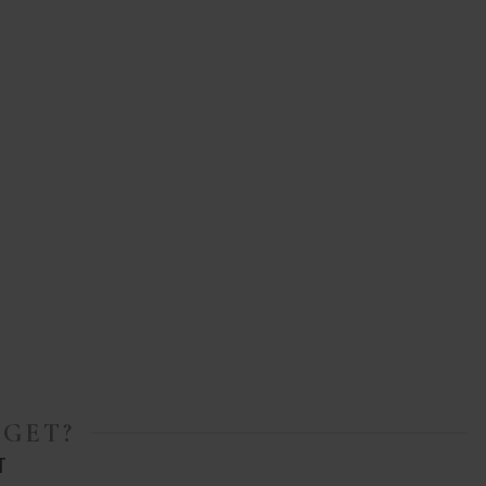
GET?
T