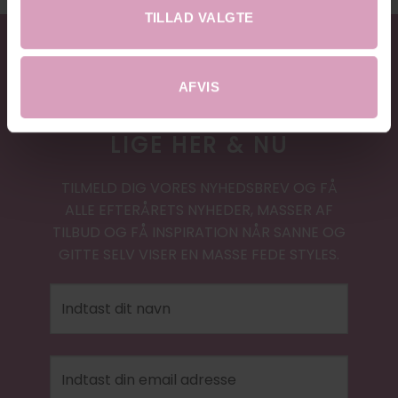
TILLAD VALGTE
AFVIS
20% RABAT
LIGE HER & NU
TILMELD DIG VORES NYHEDSBREV OG FÅ
ALLE EFTERÅRETS NYHEDER, MASSER AF
TILBUD OG FÅ INSPIRATION NÅR SANNE OG
GITTE SELV VISER EN MASSE FEDE STYLES.