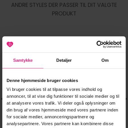
ANDRE STYLES DER PASSER TIL DIT VALGTE
PRODUKT
-25%
-20%
Tilføj til
Tilføj til
Samtykke
Detaljer
Om
ønskeliste
ønskeliste
Denne hjemmeside bruger cookies
Vi bruger cookies til at tilpasse vores indhold og
annoncer, til at vise dig funktioner til sociale medier og til
at analysere vores trafik. Vi deler også oplysninger om
din brug af vores hjemmeside med vores partnere inden
for sociale medier, annonceringspartnere og
analysepartnere. Vores partnere kan kombinere disse