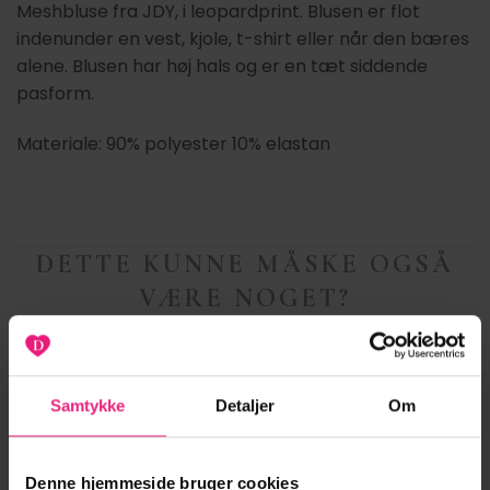
Meshbluse fra JDY, i leopardprint. Blusen er flot
indenunder en vest, kjole, t-shirt eller når den bæres
alene. Blusen har høj hals og er en tæt siddende
pasform.
Materiale: 90% polyester 10% elastan
DETTE KUNNE MÅSKE OGSÅ
VÆRE NOGET?
ANDRE STYLES DER PASSER TIL DIT VALGTE
PRODUKT
Samtykke
Detaljer
Om
Denne hjemmeside bruger cookies