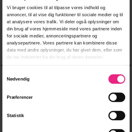
Vi bruger cookies til at tilpasse vores indhold og
-33%
-20%
annoncer, til at vise dig funktioner til sociale medier og til
Tilføj til
Tilføj til
ønskeliste
ønskeliste
at analysere vores trafik. Vi deler også oplysninger om
din brug af vores hjemmeside med vores partnere inden
for sociale medier, annonceringspartnere og
analysepartnere. Vores partnere kan kombinere disse
data med andre oplysninger, du har givet dem, eller som
de har indsamlet fra din brug af deres tjenester.
Samtykkevalg
Nødvendig
Præferencer
SKJORTER & BLUSER
SKJORTER & BLUSER
Dette
Dette
JDYCARLA
VMKERRY 2/4 O-
149,95
kr.
129,95
kr.
vare
vare
Den
Den
100,00
kr.
CATHINKA S/S
NECK TOP VMA
har
oprindelige
aktuelle
har
103,96
kr.
Statistik
TOP JRS NOOS
JRS NOOS.
pris
pris
flere
flere
var:
er:
149,95 kr..
100,00 kr..
varianter.
varianter.