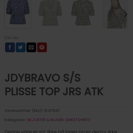
JDYBRAVO S/S
PLISSE TOP JRS ATK
Varenummer (SKU):
15317547
Kategorier:
SKJORTER & BLUSER
,
SWEATSHIRTS
Denne vare er p.t. ikke på lager og er derfor ikke