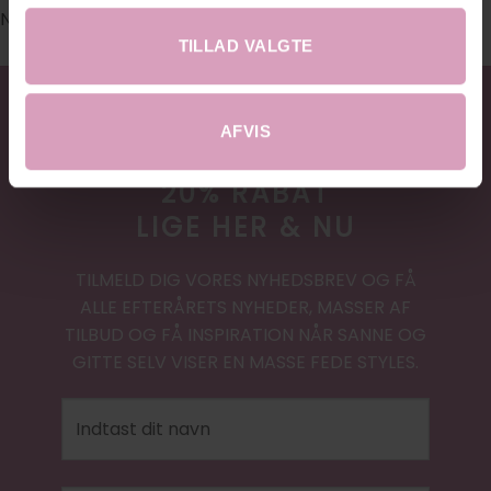
No images found.
TILLAD VALGTE
AFVIS
20% RABAT
LIGE HER & NU
TILMELD DIG VORES NYHEDSBREV OG FÅ
ALLE EFTERÅRETS NYHEDER, MASSER AF
TILBUD OG FÅ INSPIRATION NÅR SANNE OG
GITTE SELV VISER EN MASSE FEDE STYLES.