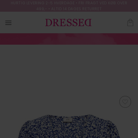
Skip
HURTIG LEVERING 2-5 HVERDAGE • FRI FRAGT VED KØB OVER
499,- • ALTID 14 DAGES RETURRET
to
content
JDYBRAVO S/S
PLISSE TOP JRS ATK
FORSIDE
/
SWEATSHIRTS
Tilføj til
ønskeliste