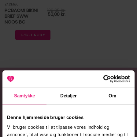
BADETØJ
Dette
PCBAOMI BIKINI
129,95
kr.
vare
Den
Den
50,00
kr.
BRIEF SWW
har
oprindelige
aktuelle
NOOS BC
pris
pris
flere
var:
er:
129,95 kr..
50,00 kr..
varianter.
LÆG I KURV
Mulighederne
kan
vælges
på
varesiden
Samtykke
Detaljer
Om
20% RABAT
LIGE HER & NU
Denne hjemmeside bruger cookies
TILMELD DIG VORES NYHEDSBREV OG FÅ
Vi bruger cookies til at tilpasse vores indhold og
ALLE EFTERÅRETS NYHEDER, MASSER AF
annoncer, til at vise dig funktioner til sociale medier og til