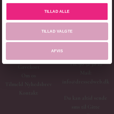
TILLAD ALLE
TILLAD VALGTE
HURTIG MENU
Adelgade 38
Shop
AFVIS
9500 Hobro
Kategorier
Tlf.
98 52 38 22
Gavekort
Mail:
Om os
info@dressedweb.dk
Tilmeld Nyhedsbrev
Kontakt
Du kan altid sende
sms til Gitte