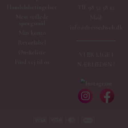
Handelsbetingelser
Tlf.
98 52 38 22
Mest stillede
Mail:
spørgsmål
info@dressedweb.dk
Min konto
Returlabel
Ønskeliste
VI ER LIGE I
Find vej til os
NÆRHEDEN !
Visa
Visa
MasterCard
Maestro
Electron