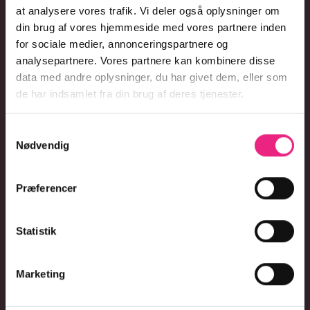
at analysere vores trafik. Vi deler også oplysninger om
TILBUD OG FÅ INSPIRATION NÅR SANNE OG
din brug af vores hjemmeside med vores partnere inden
GITTE SELV VISER EN MASSE FEDE STYLES.
for sociale medier, annonceringspartnere og
analysepartnere. Vores partnere kan kombinere disse
data med andre oplysninger, du har givet dem, eller som
de har indsamlet fra din brug af deres tjenester.
Samtykkevalg
Nødvendig
Ved indsendelse af denne formular accepterer du
behandling af dine data
Præferencer
Statistik
* Gælder ikke på nedsatte varer, og kan IKKE
kombineres med andre rabatter
Marketing